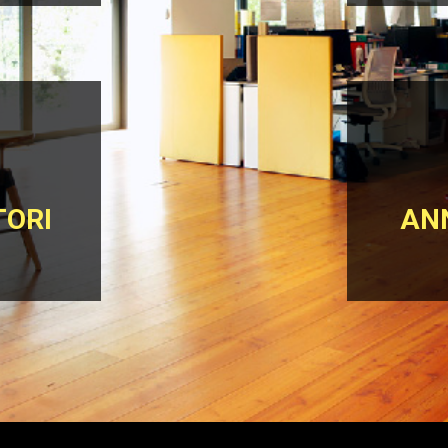
ORI
ANN