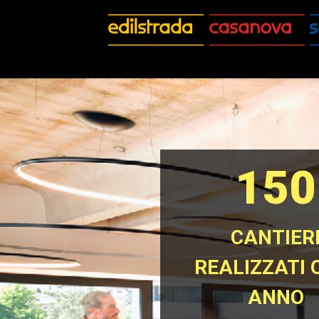
150
CANTIER
REALIZZATI 
ANNO