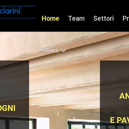
Home
Team
Settori
Pr
News
I
AN
OGNI
E PA